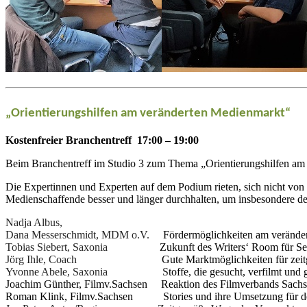
„Orientierungshilfen am veränderten Medienmarkt“
Kostenfreier Branchentreff 17:00 – 19:00
Beim Branchentreff im Studio 3 zum Thema „Orientierungshilfen am ve
Die Expertinnen und Experten auf dem Podium rieten, sich nicht von R
Medienschaffende besser und länger durchhalten, um insbesondere dem
Nadja Albus,
Dana Messerschmidt, MDM o.V.
Fördermöglichkeiten am verände
Tobias Siebert, Saxonia
Zukunft des Writers‘ Room für Seri
Jörg Ihle, Coach
Gute Marktmöglichkeiten für ze
Yvonne Abele, Saxonia S
toffe, die gesucht, verfilmt und
Joachim Günther, Filmv.Sachsen Reaktion des Filmverbands Sachs
Roman Klink, Filmv.Sachsen Stories und ihre Umsetzung für d