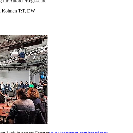
 für Autoren/Regisseure
etra Kohnen T:T, DW