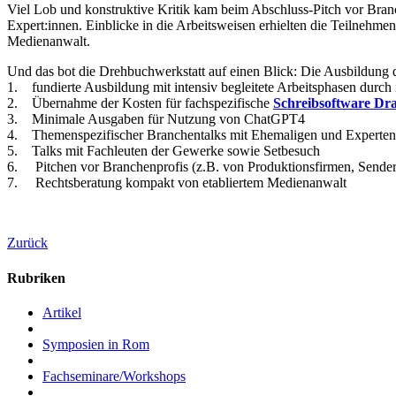
Viel Lob und konstruktive Kritik kam beim Abschluss-Pitch vor Branc
Expert:innen. Einblicke in die Arbeitsweisen erhielten die Teilne
Medienanwalt.
Und das bot die Drehbuchwerkstatt auf einen Blick: Die Ausbildung d
1. fundierte Ausbildung mit intensiv begleitete Arbeitsphasen durch i
2. Übernahme der Kosten für fachspezifische
Schreibsoftware D
3. Minimale Ausgaben für Nutzung von ChatGPT4
4. Themenspezifischer Branchentalks mit Ehemaligen und Experten
5. Talks mit Fachleuten der Gewerke sowie Setbesuch
6. Pitchen vor Branchenprofis (z.B. von Produktionsfirmen, Sender
7. Rechtsberatung kompakt von etabliertem Medienanwalt
Zurück
Rubriken
Artikel
Symposien in Rom
Fachseminare/Workshops