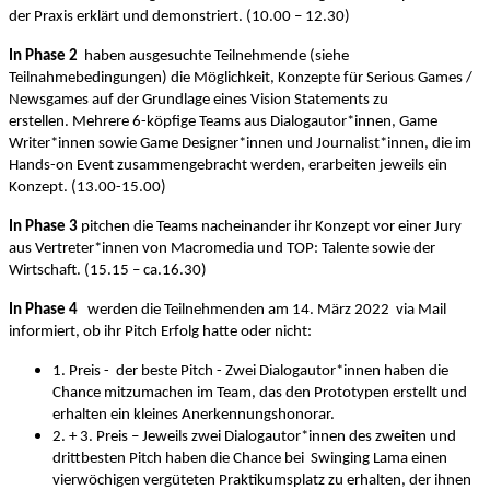
der Praxis erklärt und demonstriert. (10.00 – 12.30)
In Phase 2
haben ausgesuchte Teilnehmende (siehe
Teilnahmebedingungen) die Möglichkeit, Konzepte für Serious Games /
Newsgames auf der Grundlage eines Vision Statements zu
erstellen. Mehrere 6-köpfige Teams aus
Dialogautor*innen, Game
Writer*innen sowie Game Designer*innen und Journalist*innen
, die im
Hands-on Event zusammengebracht werden, erarbeiten jeweils ein
Konzept. (13.00-15.00)
In Phase 3
pitchen die Teams nacheinander ihr Konzept vor einer Jury
aus Vertreter*innen von Macromedia und TOP: Talente sowie der
Wirtschaft. (15.15 – ca.16.30)
In Phase 4
werden die Te
ilnehmenden am 14. März 2022 via Mail
informiert, ob ihr Pitch Erfolg hatte oder nicht:
1. Preis - der beste Pitch - Zwei Dialogautor*innen haben die
Chance mitzumachen im Team, das den Prototypen erstellt und
erhalten ein kleines Anerkennungshonorar.
2. + 3. Preis – Jeweils zwei Dialogautor*innen des zweiten und
drittbesten Pitch haben die Chance bei Swinging Lama einen
vierwöchigen vergüteten Praktikumsplatz zu erhalten, der ihnen