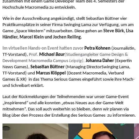
zusammen mit einem Game Developer Team des 4. Semesters der
Hochschule Macromedia zu entwickeln.
Wie in der Ausschreibung angekündigt, stellt Sebastian Büttner vier
Praktikumsplätze in seiner Firma Swinging Lama zur Verfügung, um am
Game „Space Western“ mitzuarbeiten. Diese gehen an
Steve Bürk, Lisa
Händler, Marcel Klein und Jochen Reiling.
Im virtuellen Hands-on Event hatten zuvor
Petra Kohnen
(Journalistin,
TT-Vorstand),
Prof
.
Michael Baur
(
Studiengangleiter Game Design &
Development Macromedia Campus
Leipzig
),
Johanna Daher
(Expertin
News Games),
Sebastian Büttner
(Managing Director
Swinging Lama,
TT-Vorstand) und
Marcus Klöppel
(Dozent Macromedia, Verband
Games & XR) in das Thema
Serious Games eingeführt sowie ihre Mach-
und Schreibart erklärt.
Laut der Rückmeldungen der Teilnehmenden war unser Game-Event
„inspirierend“ und alle konnten „etwas Neues aus der Game-Welt
mitnehmen“. Das soll auch weiterhin so bleiben, denn wir planen via
Blog über den Prozess der Erstellung des Serious Games zu informieren.