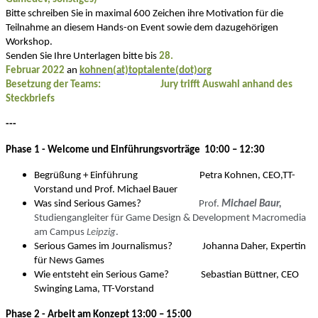
Bitte schreiben Sie in maximal 600 Zeichen ihre Motivation für die
Teilnahme an diesem Hands-on Event sowie dem dazugehörigen
Workshop.
Senden Sie Ihre Unterlagen bitte bis
28.
Februar 2022
an
kohnen(at)toptalente(dot)org
Besetzung der Teams: Jury trifft Auswahl anhand des
Steckbriefs
---
Phase 1
- Welcome und Einführungsvorträge 10:00 – 12:30
Begrüßung + Einführung Petra Kohnen, CEO,TT-
Vorstand und Prof. Michael Bauer
Was sind Serious Games?
Prof.
Michael Baur,
Studiengangleiter für Game Design & Development Macromedia
am Campus
Leipzig
.
Serious Games im Journalismus? Johanna Daher, Expertin
für News Games
Wie entsteht ein Serious Game?
Sebastian Büttner, CEO
Swinging Lama, TT-Vorstand
Phase 2
- Arbeit am Konzept 13:00 – 15:00