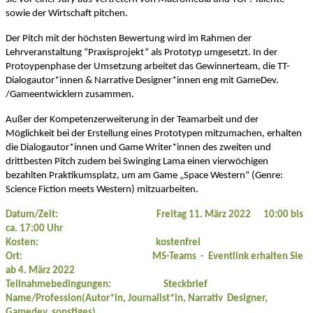
sowie der Wirtschaft
pitchen.
Der Pitch mit der höchsten Bewertung wird im Rahmen der
Lehrveranstaltung “Praxisprojekt” als Prototyp umgesetzt. In der
Protoypenphase der Umsetzung arbeitet das Gewinnerteam, die TT-
Dialogautor*innen & Narrative Designer*innen eng mit GameDev.
/Gameentwicklern zusammen.
Außer der Kompetenzerweiterung in der Teamarbeit und der
Möglichkeit bei der Erstellung eines Prototypen mitzumachen, erhalten
die Dialogautor*innen und Game Writer*innen des zweiten und
drittbesten Pitch zudem bei Swinging Lama einen vierwöchigen
bezahlten Praktikumsplatz, um am Game „Space Western“
(Genre:
Science Fiction meets Western)
mitzuarbeiten.
Datum/Zeit: Freitag 11. März 2022 10:00 bis
ca. 17:00 Uhr
Kosten: kostenfrei
Ort: MS-Teams - Eventlink erhalten Sie
ab 4. März 2022
Teilnahmebedingungen: Steckbrief
Name/Profession(Autor*in, Journalist*in, Narrativ Designer,
Gamedev, sonstiges)