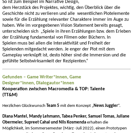
So ist zum Beispiel im Narrative Design,
dem Herzstück des Projektes, wichtig, den Überblick über die
Geschichte nicht zu verlieren und alle wesentlichen Plotelemente
sowie für die Erzählung relevanter Charaktere immer im Auge zu
haben. Wie im vorgegebenen Vision Statement bereits gesagt,
unterscheiden sich „Spiele in ihren Erzählungen bzw. dem Erleben
der Erzählung fundamental von Filmen oder Büchern. In
Spielen muss bei allen die Interaktivität und Freiheit der
Spielenden mitgedacht werden. Je enger der Plot mit dem
Gameplay verknüpft ist, desto höher sind die Immersion und die
gefühlte Selbstwirksamkeit der Rezipienten.“
Gefunden – Game Writer*innen, Game
Designer*innen, Dialogautor*innen
Kooperation zwischen Macromedia & TOP: Talente
(TT&M)
Herzlichen Glückwunsch
Team 5
mit dem Konzept „
News Juggler
“.
Diana Mantel, Mandy Lehmann, Tabea Penker, Samuel Tomas, Juliane
Obermeier, Supreet Cahal und Nils Kosmenda
erhalten die
Möglichkeit, im Sommersemester (März -Juli 2022), einen Prototypen